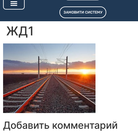
ЗАМОВИТИ СИСТЕМУ
СИСТЕМИ ОПОВІЩЕННЯ
ПТК «СВТ.LEGION»
КОНТРОЛЕРИ АПЗД
ЖД1
Добавить комментарий