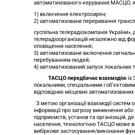
автоматизованого керування МАСЦО, я
1) включення електросирен;
2) автоматизоване переривання трансл
суспільна телерадіокомпанія України»,
телерадіоорганізацій незалежно від фо
оповіщення населення;
3) автоматизоване включення сигнально
перебуванням людей;
4) автоматизований запуск локальних т
ТАСЦО передбачає взаємодію
із
локальними, спеціальними і об’єктови
відповідних місцевих автоматизованих
З метою організації взаємодії систем
інформації про загрозу виникнення або 
підприємств, установ та організацій, де
населення, технологічно ТАСЦО може вк
вибіркове застосування/виконання фун