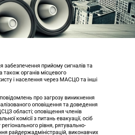
ля забезпечення прийому сигналів та
 а також органів місцевого
ахисту і населення через МАСЦО та інші
 повідомлень про загрозу виникнення
ралізованого оповіщення та доведення
ЄДСЦЗ області; оповіщення членів
ьної комісії з питань евакуації, осіб
 регіонального рівня, рятувально-
ння райдержадміністрацій, виконавчих