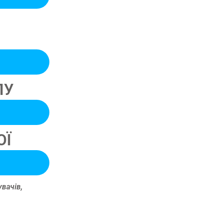
ЛУ
ОЇ
вачів,