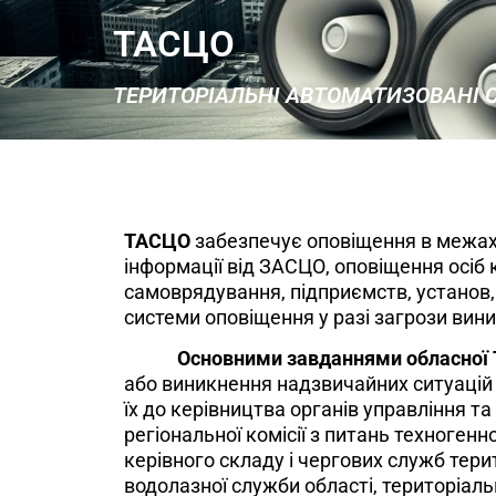
ТАСЦО
ТЕРИТОРІАЛЬНІ АВТОМАТИЗОВАНІ
ТАСЦО
забезпечує оповіщення в межах о
інформації від ЗАСЦО, оповіщення осіб 
самоврядування, підприємств, установ, 
системи оповіщення у разі загрози вин
Основними завданнями обласної
або виникнення надзвичайних ситуацій
їх до керівництва органів управління т
регіональної комісії з питань техногенно
керівного складу і чергових служб тери
водолазної служби області, територіа