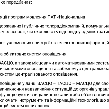
ке передбачає:
яції програм мовлення ПАТ «Національна
 державних і публічних телерадіокомпаній, комунальн
рм власності, які охоплюють відповідну адміністрати
-гучномовних пристроїв та електронних інформаційн
а об’єктових систем оповіщення.
 ЗАСЦО, а також місцевими автоматизованими систе
ми системами оповіщення та забезпечує централізова
 систем централізованого оповіщення.
 оповіщення у ланці ЗАСЦО – ТАСЦО – МАСЦО для сво
виникнення надзвичайних ситуацій до органів управлі
 функціонують спеціальні, локальні або об’єктові сис
лючати інструменти та інформаційні технології, що
кцій систем інших ланок.