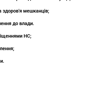
 здоров'я мешканців;
лення до влади.
віщеннями НС;
лення;
и.