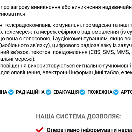
 загрозу виникнення або виникнення надзвичайних
снюватися:
ні телерадіокомпанії, комунальні, громадські та інші
їх телемереж та мереж ефірного радіомовлення (із 
о вона є голосовою, і аудіокоментуванням, якщо вон
(мобільного зв’язку), цифрового радіозв’язку із за
ний зв’язок, текстові повідомлення (CBS, SMS, MMS,
іальні мережі).
оповіщення використовуються сигнально-гучномовні пр
ля оповіщення, електронні інформаційні табло, елект
ЧНА
РАДІАЦІЙНА
ЕВАКУАЦІЯ
ПОЖЕЖНА
АРТ
НАША СИСТЕМА ДОЗВОЛЯЄ:
Оперативно інформувати насел