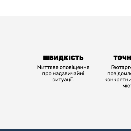
увеличить
или
уменьшить
громкость.
ШВИДКІСТЬ
ТОЧН
Миттєве оповіщення
Геотарг
про надзвичайні
повідомл
ситуації.
конкретни
міс