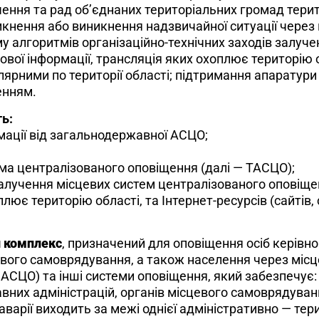
ачення та рад об’єднаних територіальних громад тери
кнення або виникнення надзвичайної ситуації через 
у алгоритмів організаційно-технічних заходів залуч
вої інформації, трансляція яких охоплює територію об
лярними по території області; підтримання апаратури 
енням.
ь:
мації від загальнодержавної АСЦО;
ма централізованого оповіщення (далі — ТАСЦО);
алучення місцевих систем централізованого оповіщен
лює територію області, та Інтернет-ресурсів (сайтів,
 комплекс
, призначений для оповіщення осіб керівно
цевого самоврядування, а також населення через міс
АСЦО) та інші системи оповіщення, який забезпечує: 
них адміністрацій, органів місцевого самоврядуванн
варії виходить за межі однієї адміністративно — тери