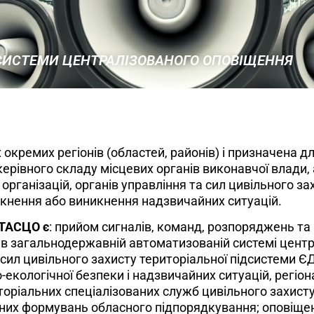
 СИСТЕМИ ЦЕНТРАЛІЗОВАНОГО ОПОВІЩЕННЯ
кремих регіонів (областей, районів) і призначена д
керівного складу місцевих органів виконавчої влади,
організацій, органів управління та сил цивільного з
икнення або виникнення надзвичайних ситуацій.
 ТАСЦО
є
: прийом сигналів, команд, розпоряджень та
 в загальнодержавній автоматизованій системі цент
а сил цивільного захисту територіальної підсистеми 
-екологічної безпеки і надзвичайних ситуацій, регіонал
торіальних спеціалізованих служб цивільного захисту
льних формувань обласного підпорядкування; оповіще