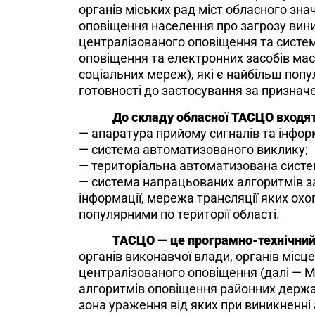
органів міських рад міст обласного зн
оповіщення населення про загрозу вини
централізованого оповіщення та систем
оповіщення та електронних засобів масо
соціальних мереж), які є найбільш попу
готовності до застосування за признач
До складу обласної ТАСЦО
входят
— апаратура прийому сигналів та інфор
— система автоматизованого виклику;
— територіальна автоматизована систе
— система напрацьованих алгоритмів з
інформації, мережа трансляції яких охоп
популярними по території області.
ТАСЦО — це програмно-технічний
органів виконавчої влади, органів міс
централізованого оповіщення (далі — М
алгоритмів оповіщення районних держав
зона ураження від яких при виникненні а