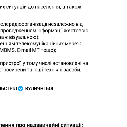
 ситуацій до населення, а також
 телерадіоорганізації незалежно від
супроводженням інформації жестовою
а є візуальною);
лученням телекомунікаційних мереж
 MBMS, E-mail МТ тощо);
истрої, у тому числі встановлені на
росирени та інші технічні засоби.
ОБСТРІЛ
ВУЛИЧНІ БОЇ
ення про надзвичайні ситуації;