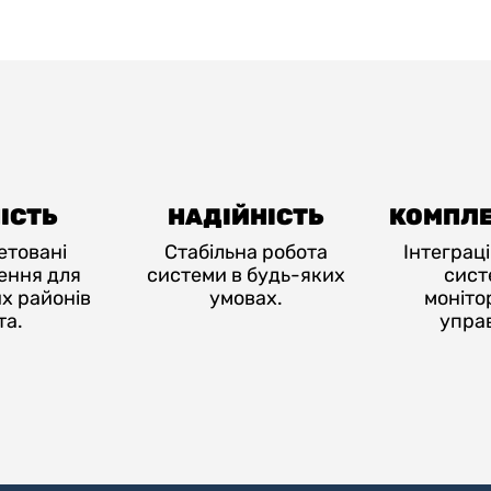
ІСТЬ
НАДІЙНІСТЬ
КОМПЛЕ
етовані
Стабільна робота
Інтеграці
ення для
системи в будь-яких
сист
х районів
умовах.
моніто
та.
управ