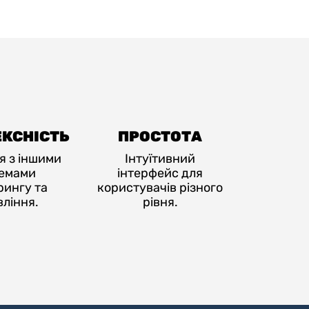
КСНІСТЬ
ПРОСТОТА
я з іншими
Інтуїтивний
емами
інтерфейс для
рингу та
користувачів різного
ління.
рівня.