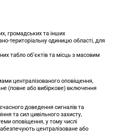
их, громадських та інших
вно-територіальну одиницю області, для
их табло об’єктів та місць з масовим
мами централізованого оповіщення,
не (повне або вибіркове) включення
єчасного доведення сигналів та
ння та сил цивільного захисту,
теми оповіщення, у тому числі
 забезпечують централізоване або