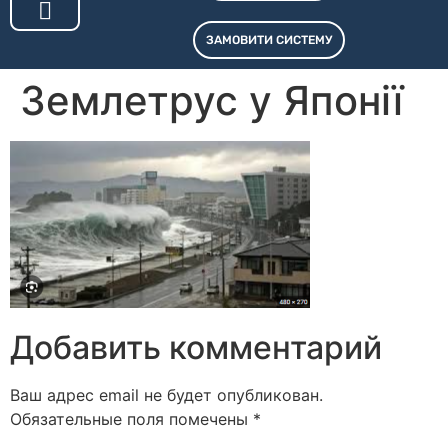
ЗАМОВИТИ СИСТЕМУ
СИСТЕМИ ОПОВІЩЕННЯ
ПТК «СВТ.LEGION»
КОНТРОЛЕРИ АПЗД
Землетрус у Японії
Добавить комментарий
Ваш адрес email не будет опубликован.
Обязательные поля помечены
*