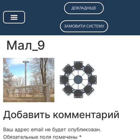
ДОКЛАДНІШЕ
ЗАМОВИТИ СИСТЕМУ
СИСТЕМИ ОПОВІЩЕННЯ
ПТК «СВТ.LEGION»
КОНТРОЛЕРИ АПЗД
Мал_9
Добавить комментарий
Ваш адрес email не будет опубликован.
Обязательные поля помечены
*