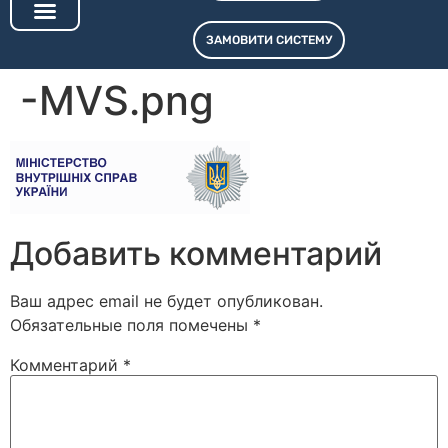
ЗАМОВИТИ СИСТЕМУ
СИСТЕМИ ОПОВІЩЕННЯ
ПТК «СВТ.LEGION»
КОНТРОЛЕРИ АПЗД
-MVS.png
Добавить комментарий
Ваш адрес email не будет опубликован.
Обязательные поля помечены
*
Комментарий
*